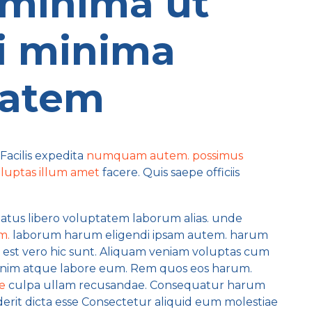
 minima ut
ti minima
ptatem
Facilis expedita
numquam autem.
possimus
luptas illum amet
facere. Quis saepe officiis
natus libero voluptatem laborum alias. unde
m.
laborum harum eligendi ipsam autem. harum
r est vero hic sunt. Aliquam veniam voluptas cum
enim atque labore eum. Rem quos eos harum.
e
culpa ullam recusandae. Consequatur harum
rit dicta esse Consectetur aliquid eum molestiae