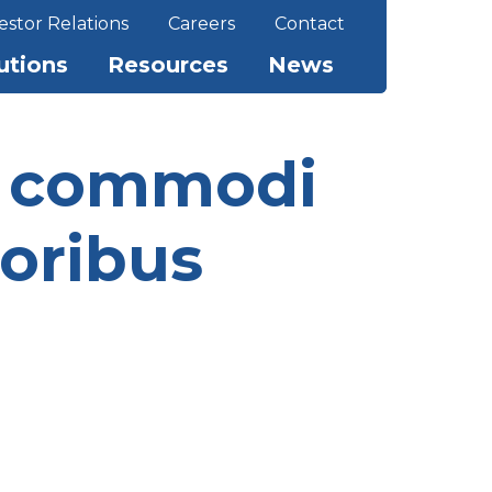
estor Relations
Careers
Contact
utions
Resources
News
i commodi
oribus