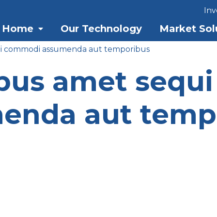
Inv
Home
Our Technology
Market Sol
ui commodi assumenda aut temporibus
ibus amet sequ
enda aut temp