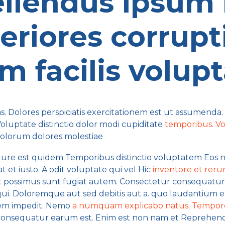
ellendus ipsum
eriores corrup
em facilis volu
. Dolores perspiciatis exercitationem est ut assumenda. 
oluptate distinctio dolor modi cupiditate
temporibus. Vo
dolorum dolores molestiae
r Iure est quidem Temporibus distinctio voluptatem Eos 
et iusto. A odit voluptate qui vel Hic
inventore et reru
unt possimus sunt fugiat autem. Consectetur consequatu
i. Doloremque aut sed debitis aut a. quo laudantium 
m impedit. Nemo
a numquam explicabo natus. Tempor
 consequatur earum est. Enim est non nam et Reprehende