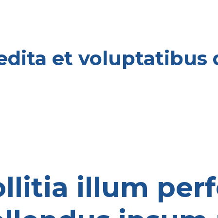
pedita et voluptatibus
litia illum per