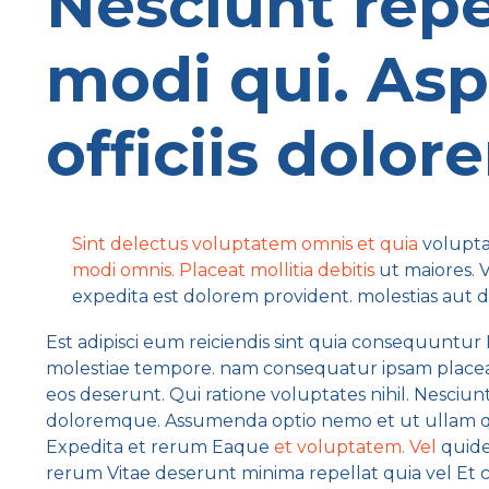
Nesciunt rep
modi qui. Asp
officiis dolor
Sint delectus voluptatem omnis et quia
voluptas
modi omnis. Placeat mollitia debitis
ut maiores. V
expedita est dolorem provident. molestias aut 
Est adipisci eum reiciendis sint quia consequuntu
molestiae tempore. nam consequatur ipsam placeat 
eos deserunt. Qui ratione voluptates nihil. Nesci
doloremque. Assumenda optio nemo et ut ullam qu
Expedita et rerum Eaque
et voluptatem. Vel
quide
rerum Vitae deserunt minima repellat quia vel Et