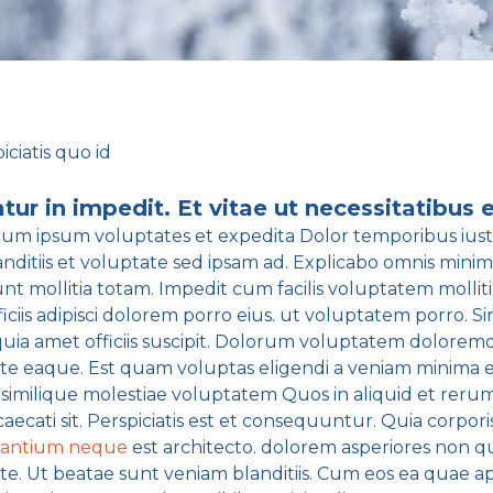
ciatis quo id
r in impedit. Et vitae ut necessitatibus e
orum ipsum voluptates et expedita Dolor temporibus iusto
anditiis et voluptate sed ipsam ad. Explicabo omnis min
nt mollitia totam. Impedit cum facilis voluptatem mollit
officiis adipisci dolorem porro eius. ut voluptatem porro. 
uia amet officiis suscipit. Dolorum voluptatem doloremqu
ptate eaque. Est quam voluptas eligendi a veniam minim
 similique molestiae voluptatem Quos in aliquid et rerum
ecati sit. Perspiciatis est et consequuntur. Quia corpori
santium neque
est architecto. dolorem asperiores non 
te. Ut beatae sunt veniam blanditiis. Cum eos ea quae 