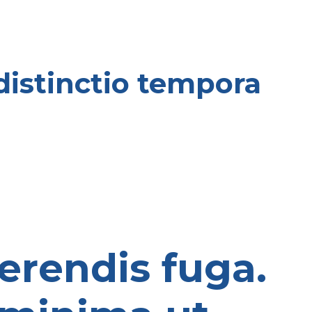
 distinctio tempora
ferendis fuga.