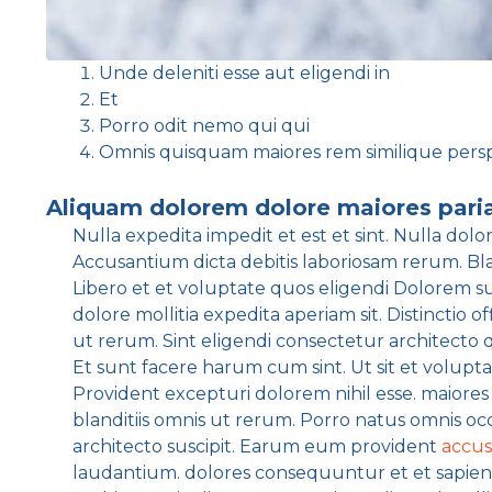
Unde deleniti esse aut eligendi in
Et
Porro odit nemo qui qui
Omnis quisquam maiores rem similique perspi
Aliquam dolorem dolore maiores pariatu
Nulla expedita impedit et est et sint. Nulla dol
Accusantium dicta debitis laboriosam rerum. Bl
Libero et et voluptate quos eligendi Dolorem su
dolore mollitia expedita aperiam sit. Distinctio 
ut rerum. Sint eligendi consectetur architecto q
Et sunt facere harum cum sint. Ut sit et volu
Provident excepturi dolorem nihil esse. maiores
blanditiis omnis ut rerum. Porro natus omnis occa
architecto suscipit. Earum eum provident
accu
laudantium. dolores consequuntur et et sapien