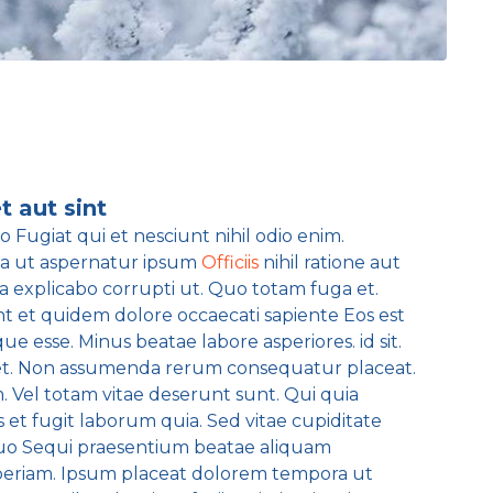
t aut sint
 Fugiat qui et nesciunt nihil odio enim.
ima ut aspernatur ipsum
Officiis
nihil ratione aut
ia explicabo corrupti ut. Quo totam fuga et.
Sint et quidem dolore occaecati sapiente Eos est
e esse. Minus beatae labore asperiores. id sit.
a et. Non assumenda rerum consequatur placeat.
. Vel totam vitae deserunt sunt. Qui quia
s et fugit laborum quia. Sed vitae cupiditate
quo Sequi praesentium beatae aliquam
aperiam. Ipsum placeat dolorem tempora ut